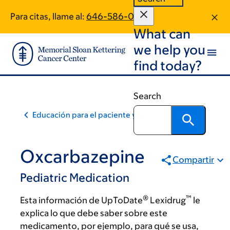
Skip
Skip
Para citas, llame al:
646-586-0819
to
to
What can
main
footer
content
we help you
find today?
Search
Educación para el paciente y la comunidad
Oxcarbazepine
Compartir
Pediatric Medication
®
™
Esta información de UpToDate
Lexidrug
le
explica lo que debe saber sobre este
medicamento, por ejemplo, para qué se usa,