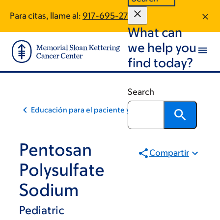
Skip
Skip
Para citas, llame al:
917-695-2720
to
to
What can
main
footer
content
we help you
find today?
Search
Educación para el paciente y la comunidad
Pentosan
Compartir
Polysulfate
Sodium
Pediatric