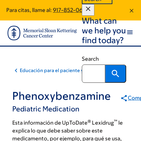
Skip
Skip
Para citas, llame al:
917-852-0693
to
to
What can
main
footer
content
we help you
find today?
Search
Educación para el paciente y la comunidad
Phenoxybenzamine
Comp
Pediatric Medication
®
™
Esta información de UpToDate
Lexidrug
le
explica lo que debe saber sobre este
medicamento, por ejemplo, para qué se usa,