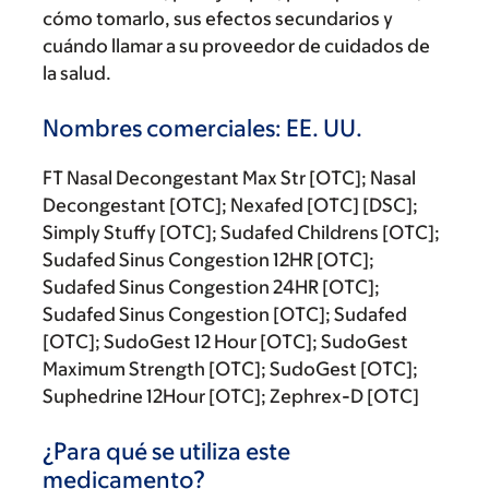
cómo tomarlo, sus efectos secundarios y
cuándo llamar a su proveedor de cuidados de
la salud.
Nombres comerciales: EE. UU.
FT Nasal Decongestant Max Str [OTC]; Nasal
Decongestant [OTC]; Nexafed [OTC] [DSC];
Simply Stuffy [OTC]; Sudafed Childrens [OTC];
Sudafed Sinus Congestion 12HR [OTC];
Sudafed Sinus Congestion 24HR [OTC];
Sudafed Sinus Congestion [OTC]; Sudafed
[OTC]; SudoGest 12 Hour [OTC]; SudoGest
Maximum Strength [OTC]; SudoGest [OTC];
Suphedrine 12Hour [OTC]; Zephrex-D [OTC]
¿Para qué se utiliza este
medicamento?