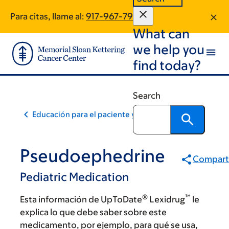
Skip
Skip
Para citas, llame al:
917-967-7964
to
to
What can
main
footer
content
we help you
find today?
Search
Educación para el paciente y la comunidad
Pseudoephedrine
Compart
Pediatric Medication
®
™
Esta información de UpToDate
Lexidrug
le
explica lo que debe saber sobre este
medicamento, por ejemplo, para qué se usa,