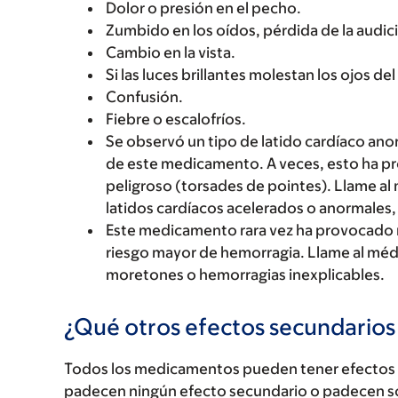
Dolor o presión en el pecho.
Zumbido en los oídos, pérdida de la audici
Cambio en la vista.
Si las luces brillantes molestan los ojos del
Confusión.
Fiebre o escalofríos.
Se observó un tipo de latido cardíaco ano
de este medicamento. A veces, esto ha pr
peligroso (torsades de pointes). Llame al 
latidos cardíacos acelerados o anormales,
Este medicamento rara vez ha provocado 
riesgo mayor de hemorragia. Llame al médi
moretones o hemorragias inexplicables.
¿Qué otros efectos secundario
Todos los medicamentos pueden tener efectos 
padecen ningún efecto secundario o padecen s