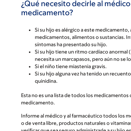
¿Qué necesito decirle al médico
medicamento?
Si su hijo es alérgico a este medicament
medicamentos, alimentos o sustancias. Inf
síntomas ha presentado su hijo.
Si su hijo tiene un ritmo cardíaco anorma
necesita un marcapasos, pero aún no se l
Si el niño tiene miastenia gravis.
Si su hijo alguna vez ha tenido un recuent
quinidina.
Esta no es una lista de todos los medicamentos 
medicamento.
Informe al médico y al farmacéutico todos los 
o de venta libre, productos naturales o vitamin
verificar que sea seguro administrarle a su hi