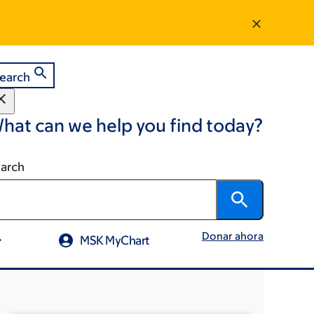
earch
hat can we help you find today?
arch
Donar ahora
MSK MyChart