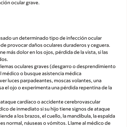
tación ocular grave.
sado un determinado tipo de infección ocular
uede provocar daños oculares duraderos y ceguera.
e más dolor en los ojos, pérdida de la vista, si las
dos.
blemas oculares graves (desgarro o desprendimiento
l médico o busque asistencia médica
a ver luces parpadeantes, moscas volantes, una
sa el ojo o experimenta una pérdida repentina de la
n ataque cardíaco o accidente cerebrovascular
ico de inmediato si su hijo tiene signos de ataque
nde a los brazos, el cuello, la mandíbula, la espalda
 es normal, náuseas o vómitos. Llame al médico de