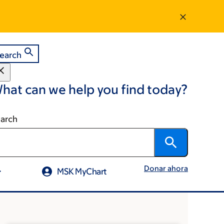
earch
hat can we help you find today?
arch
Donar ahora
MSK MyChart