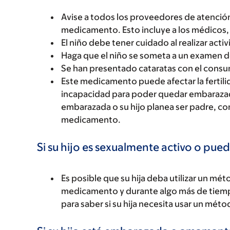
Avise a todos los proveedores de atención
medicamento. Esto incluye a los médicos, 
El niño debe tener cuidado al realizar acti
Haga que el niño se someta a un examen de
Se han presentado cataratas con el con
Este medicamento puede afectar la fertili
incapacidad para poder quedar embarazada 
embarazada o su hijo planea ser padre, co
medicamento.
Si su hijo es sexualmente activo o pued
Es posible que su hija deba utilizar un m
medicamento y durante algo más de tiempo
para saber si su hija necesita usar un mét