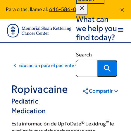
Skip
Skip
Para citas, llame al:
646-586-0032
to
to
What can
main
footer
content
we help you
find today?
Search
Educación para el paciente y la comunidad
Ropivacaine
Compartir
Pediatric
Medication
®
™
Esta información de UpToDate
Lexidrug
le