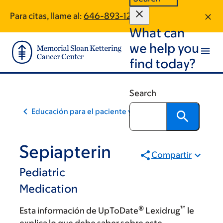
Skip
Skip
Para citas, llame al:
646-893-1261
to
to
What can
main
footer
content
we help you
find today?
Search
Educación para el paciente y la comunidad
Sepiapterin
Compartir
Pediatric
Medication
®
™
Esta información de UpToDate
Lexidrug
le