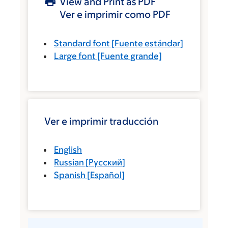
View and Print as PDF
Ver e imprimir como PDF
Standard font
[Fuente estándar]
Large font
[Fuente grande]
Ver e imprimir traducción
English
Russian
[
Русский
]
Spanish
[
Español
]