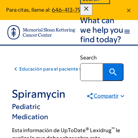
Skip
Skip
Para citas, llame al:
646-413-7915
to
to
What can
main
footer
content
we help you
find today?
Search
Educación para el paciente y la comunidad
Spiramycin
Compartir
Pediatric
Medication
®
™
Esta información de UpToDate
Lexidrug
le