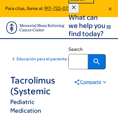
Skip
Skip
Para citas, llame al:
917-722-0730
to
to
What can
main
footer
content
we help you
find today?
Search
Educación para el paciente y la comunidad
Tacrolimus
Compartir
(Systemic
Pediatric
Medication