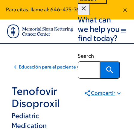
Skip
Skip
Para citas, llame al:
646-475-7603
to
to
What can
main
footer
content
we help you
find today?
Search
Educación para el paciente y la comunidad
Tenofovir
Compartir
Disoproxil
Pediatric
Medication