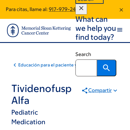
Skip
Skip
Para citas, llame al:
917-979-2456
to
to
What can
main
footer
content
we help you
find today?
Search
Educación para el paciente y la comunidad
Tividenofusp
Compartir
Alfa
Pediatric
Medication