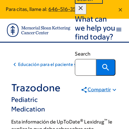
Skip
Skip
Para citas, llame al:
646-516-3507
to
to
What can
main
footer
content
we help you
find today?
Search
Educación para el paciente y la comunidad
Trazodone
Compartir
Pediatric
Medication
®
™
Esta información de UpToDate
Lexidrug
le