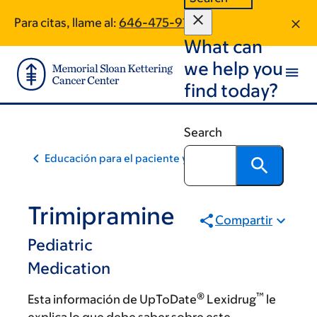
Skip
Skip
Para citas, llame al:
646-475-9148
to
to
What can
main
footer
content
we help you
find today?
Search
Educación para el paciente y la comunidad
Trimipramine
Compartir
Pediatric
Medication
®
™
Esta información de UpToDate
Lexidrug
le