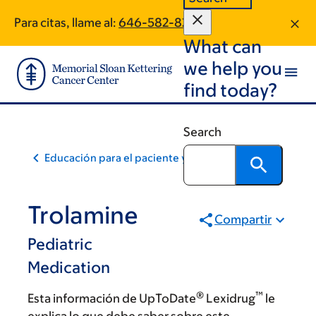
Skip
Skip
Para citas, llame al:
646-582-8227
to
to
What can
main
footer
content
we help you
find today?
Search
Educación para el paciente y la comunidad
Trolamine
Compartir
Pediatric
Medication
®
™
Esta información de UpToDate
Lexidrug
le