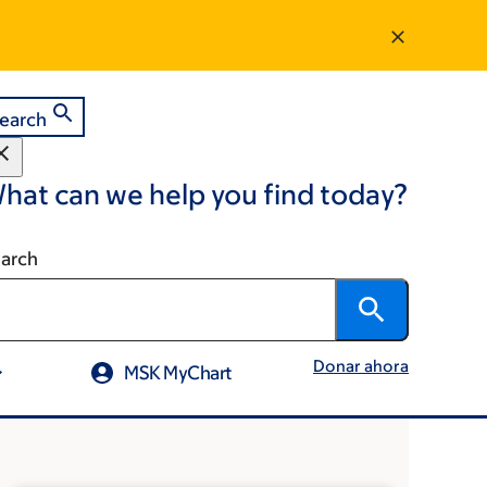
earch
hat can we help you find today?
arch
Donar ahora
MSK MyChart