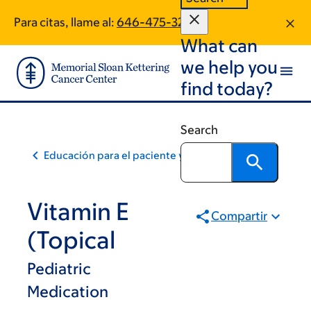
Skip
Skip
Para citas, llame al:
646-475-3203
to
to
What can
main
footer
content
we help you
find today?
Search
Educación para el paciente y la comunidad
Vitamin E
Compartir
(Topical
Pediatric
Medication