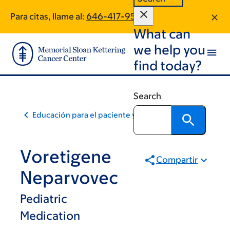
Skip
Skip
Para citas, llame al:
646-417-9506
to
to
What can
main
footer
content
we help you
find today?
Search
Educación para el paciente y la comunidad
Voretigene
Compartir
Neparvovec
Pediatric
Medication