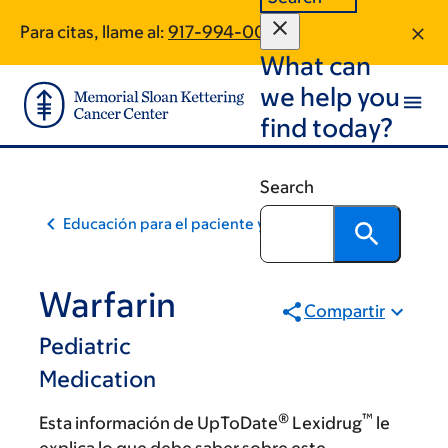
Skip
Skip
Para citas, llame al:
917-994-0062
to
to
What can
main
footer
content
we help you
find today?
Search
Educación para el paciente y la comunidad
Warfarin
Compartir
Pediatric
Medication
®
™
Esta información de UpToDate
Lexidrug
le