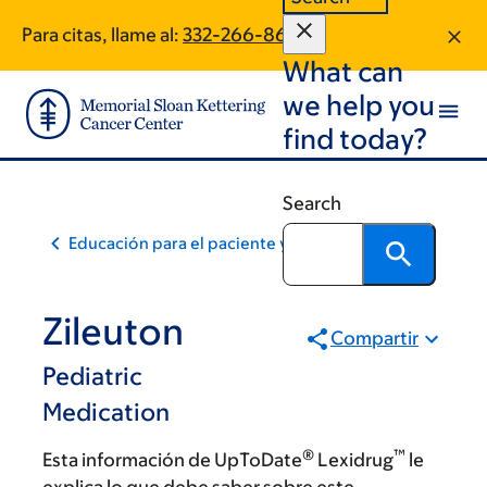
Skip
Skip
Para citas, llame al:
332-266-8641
to
to
What can
main
footer
content
we help you
find today?
Search
Educación para el paciente y la comunidad
Zileuton
Compartir
Pediatric
Medication
®
™
Esta información de UpToDate
Lexidrug
le