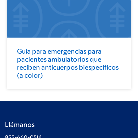
Guía para emergencias para
pacientes ambulatorios que
reciben anticuerpos biespecíficos
(a color)
Llámanos
855-660-0514