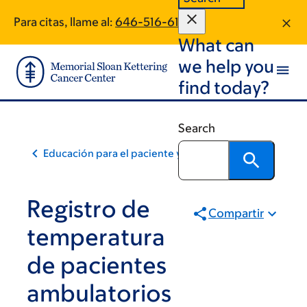
Skip
Skip
Para citas, llame al:
646-516-6183
to
to
What can
main
footer
content
we help you
find today?
Search
Educación para el paciente y la comunidad
Registro de
Compartir
temperatura
de pacientes
ambulatorios