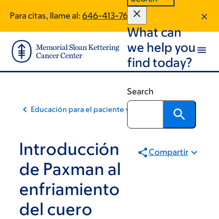
Skip
Skip
Para citas, llame al:
646-413-7699
to
to
What can
main
footer
content
we help you
find today?
Search
Educación para el paciente y la comunidad
Introducción
Compartir
de Paxman al
enfriamiento
del cuero