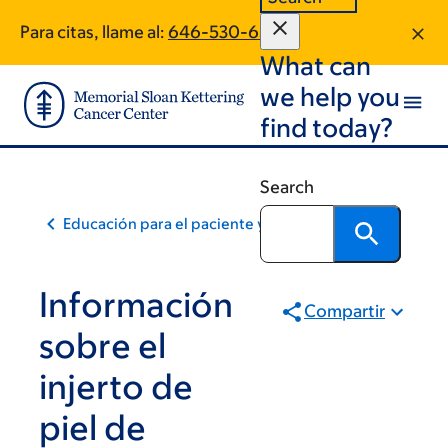
Skip
Skip
Para citas, llame al:
646-530-6506
to
to
What can
main
footer
content
we help you
find today?
Search
Educación para el paciente y la comunidad
Información
Compartir
sobre el
injerto de
piel de