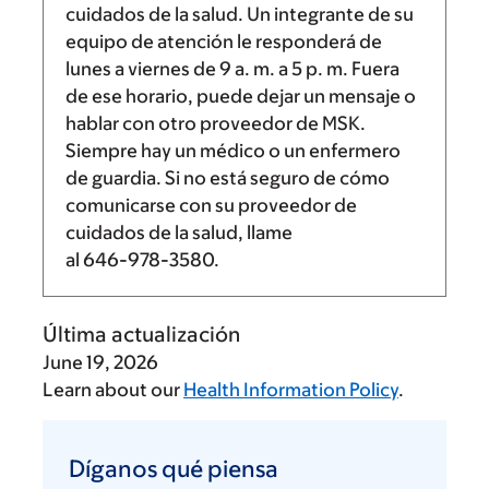
cuidados de la salud. Un integrante de su
equipo de atención le responderá de
lunes a viernes de
9 a. m.
a
5 p. m.
Fuera
de ese horario, puede dejar un mensaje o
hablar con otro proveedor de MSK.
Siempre hay un médico o un enfermero
de guardia. Si no está seguro de cómo
comunicarse con su proveedor de
cuidados de la salud, llame
al
646-978-3580
.
Última actualización
June 19, 2026
Learn about our
Health Information Policy
.
Díganos
qué
Díganos qué piensa