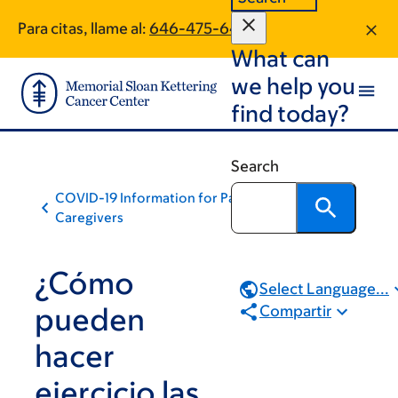
Skip
Skip
Para citas, llame al:
646-475-6472
to
to
What can
main
footer
content
we help you
find today?
Search
COVID-19 Information for Patients and
Caregivers
¿Cómo
Select Language...
pueden
Compartir
hacer
ejercicio las