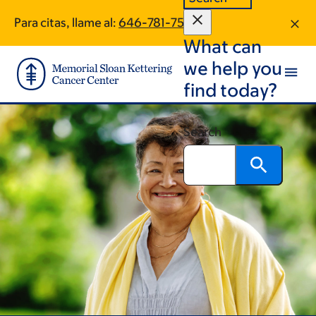
Skip
Skip
Para citas, llame al:
646-781-7516
to
to
What can
main
footer
content
we help you
find today?
Search