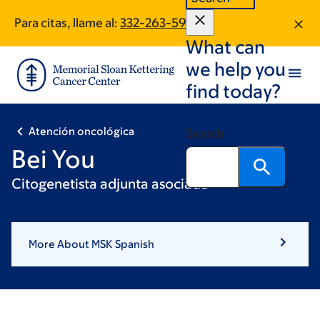
Skip
Skip
Para citas, llame al:
332-263-5915
to
to
What can
main
footer
content
we help you
find today?
Atención oncológica
Search
Bei You
Citogenetista adjunta asociada
More About MSK Spanish