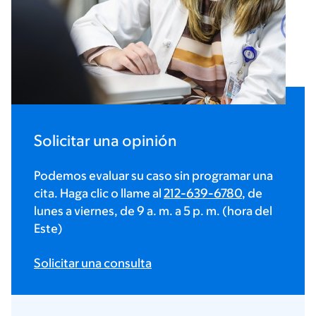
Solicitar una opinión
Podemos evaluar su caso sin programar una
cita. Haga clic o llame al
212-639-6780
, de
lunes a viernes, de 9 a. m. a 5 p. m. (hora del
Este)
Solicitar una consulta