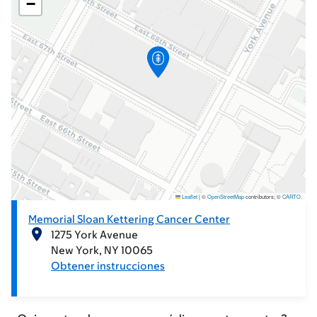
−
Leaflet
|
©
OpenStreetMap
contributors; ©
CARTO
.
Memorial Sloan Kettering Cancer Center
1275 York Avenue
New York
NY
10065
Obtener instrucciones