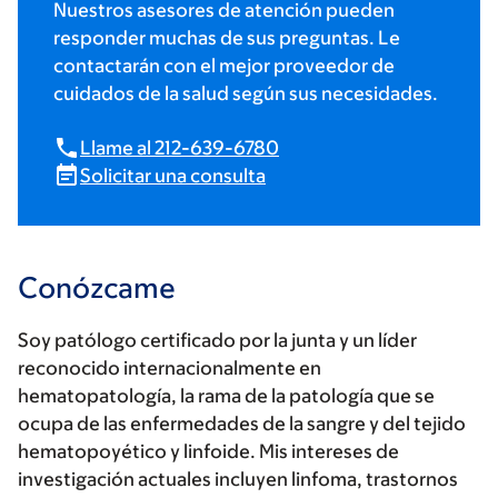
Nuestros asesores de atención pueden
responder muchas de sus preguntas. Le
contactarán con el mejor proveedor de
cuidados de la salud según sus necesidades.
Llame al 212-639-6780
Solicitar una consulta
Conózcame
Soy patólogo certificado por la junta y un líder
reconocido internacionalmente en
hematopatología, la rama de la patología que se
ocupa de las enfermedades de la sangre y del tejido
hematopoyético y linfoide. Mis intereses de
investigación actuales incluyen linfoma, trastornos