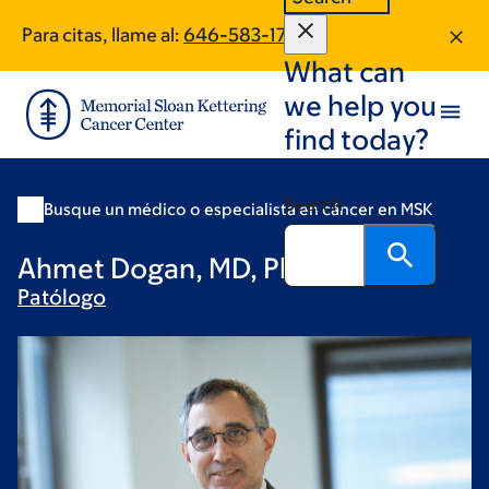
Skip
Skip
Para citas, llame al:
646-583-1751
to
to
What can
main
footer
content
we help you
find today?
Search
Busque un médico o especialista en cáncer en MSK
Ahmet Dogan, MD, PhD
Patólogo