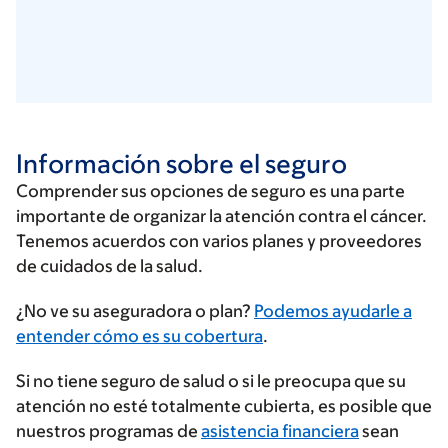
Información sobre el seguro
Comprender sus opciones de seguro es una parte
importante de organizar la atención contra el cáncer.
Tenemos acuerdos con varios planes y proveedores
de cuidados de la salud.
Ingrese
¿No ve su aseguradora o plan?
Podemos ayudarle a
su
entender cómo es su cobertura
.
proveedor
Si no tiene seguro de salud o si le preocupa que su
de
atención no esté totalmente cubierta, es posible que
seguros
nuestros programas de
asistencia financiera
sean