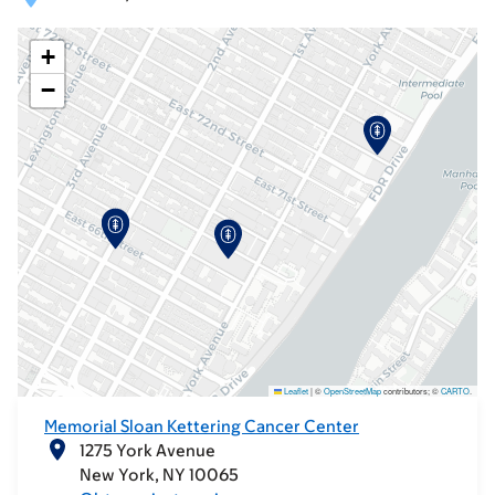
+
−
Leaflet
|
©
OpenStreetMap
contributors; ©
CARTO
.
Memorial Sloan Kettering Cancer Center
1275 York Avenue
New York
NY
10065