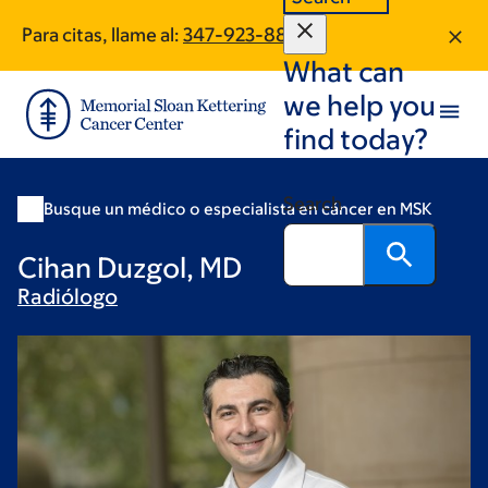
Skip
Skip
Para citas, llame al:
347-923-8894
to
to
What can
main
footer
content
we help you
find today?
Search
Busque un médico o especialista en cáncer en MSK
Cihan Duzgol, MD
Radiólogo