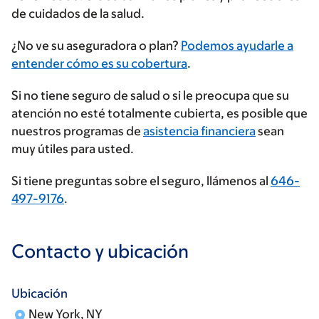
de cuidados de la salud.
Ingrese
¿No ve su aseguradora o plan?
Podemos ayudarle a
su
entender cómo es su cobertura
.
proveedor
Si no tiene seguro de salud o si le preocupa que su
de
atención no esté totalmente cubierta, es posible que
seguros
nuestros programas de
asistencia financiera
sean
muy útiles para usted.
Si tiene preguntas sobre el seguro, llámenos al
646-
497-9176
.
Contacto y ubicación
Ubicación
New York, NY