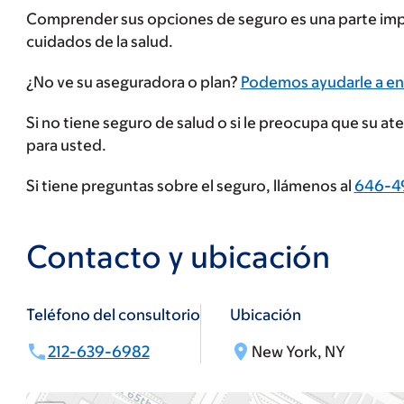
Comprender sus opciones de seguro es una parte impo
cuidados de la salud.
Ingrese
¿No ve su aseguradora o plan?
Podemos ayudarle a en
su
Si no tiene seguro de salud o si le preocupa que su a
proveedor
para usted.
de
seguros
Si tiene preguntas sobre el seguro, llámenos al
646-4
Contacto y ubicación
Teléfono del consultorio
Ubicación
212-639-6982
New York, NY