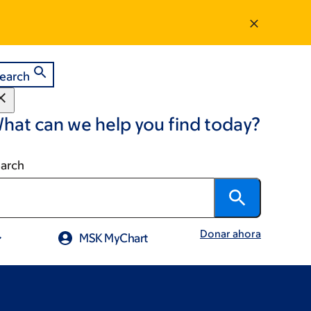
earch
hat can we help you find today?
arch
Donar ahora
MSK MyChart