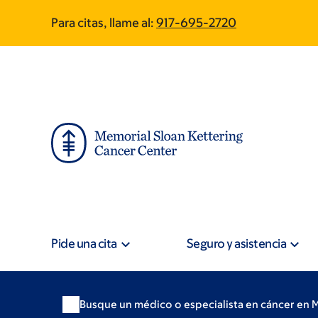
Skip
Skip
Para citas, llame al:
917-695-2720
to
to
main
footer
content
Pide una cita
Seguro y asistencia
Busque un médico o especialista en cáncer en 