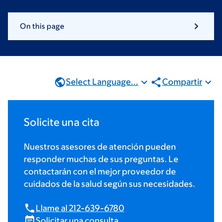
On this page
Select Language...
Compartir
Solicite una cita
Nuestros asesores de atención pueden
responder muchas de sus preguntas. Le
contactarán con el mejor proveedor de
cuidados de la salud según sus necesidades.
Llame al 212-639-6780
Solicitar una consulta