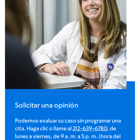
Solicitar una opinión
Podemos evaluar su caso sin programar una
cita. Haga clic o llame al
212-639-6780
, de
lunes a viernes, de 9 a. m. a 5 p. m. (hora del