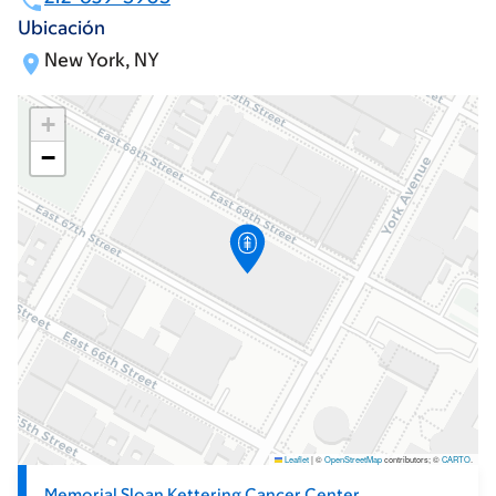
Ubicación
New York, NY
+
−
Leaflet
|
©
OpenStreetMap
contributors; ©
CARTO
.
Memorial Sloan Kettering Cancer Center