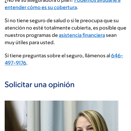
Ingrese
¿No ve su aseguradora o plan?
Podemos ayudarle a
su
entender cómo es su cobertura
.
proveedor
Si no tiene seguro de salud o si le preocupa que su
de
atención no esté totalmente cubierta, es posible que
seguros
nuestros programas de
asistencia financiera
sean
muy útiles para usted.
Si tiene preguntas sobre el seguro, llámenos al
646-
497-9176
.
Solicitar una opinión