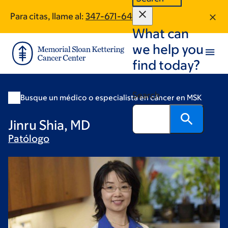
Skip
Skip
Para citas, llame al:
347-671-6499
to
to
What can
main
footer
content
we help you
find today?
Search
Busque un médico o especialista en cáncer en MSK
Jinru Shia, MD
Patólogo