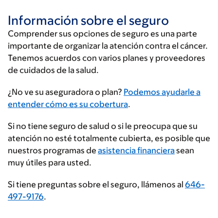
Información sobre el seguro
Comprender sus opciones de seguro es una parte
importante de organizar la atención contra el cáncer.
Tenemos acuerdos con varios planes y proveedores
de cuidados de la salud.
Ingrese
¿No ve su aseguradora o plan?
Podemos ayudarle a
su
entender cómo es su cobertura
.
proveedor
Si no tiene seguro de salud o si le preocupa que su
de
atención no esté totalmente cubierta, es posible que
seguros
nuestros programas de
asistencia financiera
sean
muy útiles para usted.
Si tiene preguntas sobre el seguro, llámenos al
646-
497-9176
.