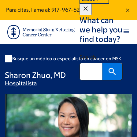
Skip
Skip
Para citas, llame al:
917-967-6256
to
to
What can
main
footer
content
we help you
find today?
Search
Busque un médico o especialista en cáncer en MSK
Sharon Zhuo, MD
Hospitalista