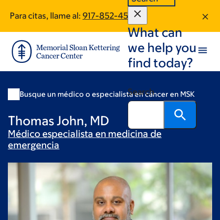
Skip
Skip
Para citas, llame al:
917-852-4582
to
to
What can
main
footer
content
we help you
find today?
Search
Busque un médico o especialista en cáncer en MSK
Thomas John, MD
Médico especialista en medicina de
emergencia