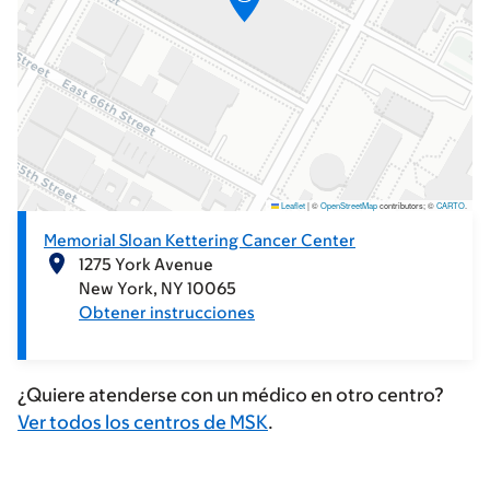
Leaflet
|
©
OpenStreetMap
contributors; ©
CARTO
.
Memorial Sloan Kettering Cancer Center
1275 York Avenue
New York
NY
10065
Obtener instrucciones
¿Quiere atenderse con un médico en otro centro?
Ver todos los centros de MSK
.