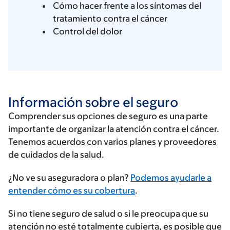
Cómo hacer frente a los síntomas del
tratamiento contra el cáncer
Control del dolor
Información sobre el seguro
Comprender sus opciones de seguro es una parte
importante de organizar la atención contra el cáncer.
Tenemos acuerdos con varios planes y proveedores
de cuidados de la salud.
Ingrese
¿No ve su aseguradora o plan?
Podemos ayudarle a
su
entender cómo es su cobertura
.
proveedor
Si no tiene seguro de salud o si le preocupa que su
de
atención no esté totalmente cubierta, es posible que
seguros