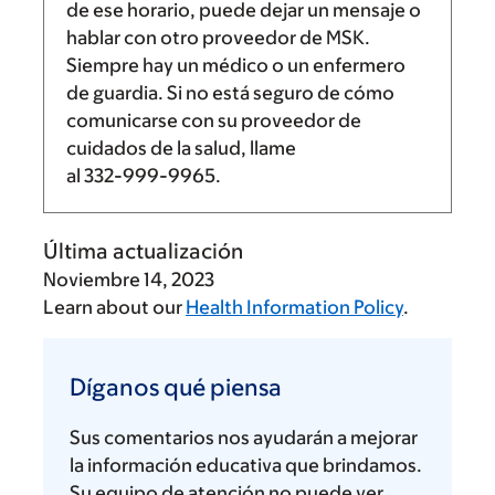
de ese horario, puede dejar un mensaje o
hablar con otro proveedor de MSK.
Siempre hay un médico o un enfermero
de guardia. Si no está seguro de cómo
comunicarse con su proveedor de
cuidados de la salud, llame
al
332-999-9965
.
Última actualización
Noviembre 14, 2023
Learn about our
Health Information Policy
.
Díganos
qué
Díganos qué piensa
piensa
Sus comentarios nos ayudarán a mejorar
la información educativa que brindamos.
Su equipo de atención no puede ver