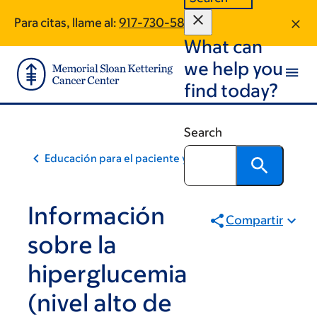
Skip
Skip
Para citas, llame al:
917-730-5845
to
to
What can
main
footer
content
we help you
find today?
Search
Educación para el paciente y la comunidad
Información
Compartir
sobre la
hiperglucemia
(nivel alto de