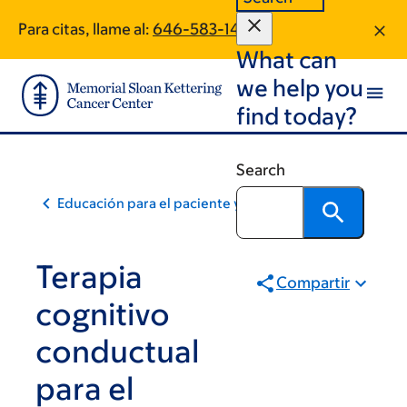
Skip
Skip
Para citas, llame al:
646-583-1468
to
to
What can
main
footer
content
we help you
find today?
Search
Educación para el paciente y la comunidad
Terapia
Compartir
cognitivo
conductual
para el