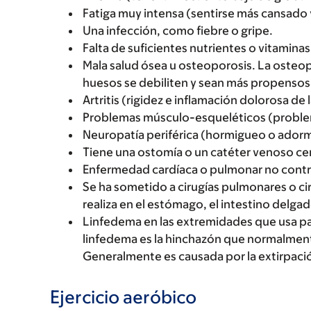
Fatiga muy intensa (sentirse más cansado y
Una infección, como fiebre o gripe.
Falta de suficientes nutrientes o vitaminas
Mala salud ósea u osteoporosis. La osteo
huesos se debiliten y sean más propensos
Artritis (rigidez e inflamación dolorosa de 
Problemas músculo-esqueléticos (problem
Neuropatía periférica (hormigueo o ador
Tiene una ostomía o un catéter venoso ce
Enfermedad cardíaca o pulmonar no control
Se ha sometido a cirugías pulmonares o ci
realiza en el estómago, el intestino delgado
Linfedema en las extremidades que usa par
linfedema es la hinchazón que normalmente
Generalmente es causada por la extirpación
Ejercicio aeróbico