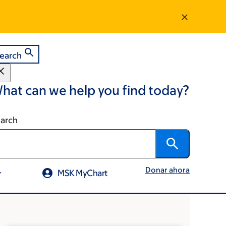
earch
hat can we help you find today?
arch
Donar ahora
MSK MyChart