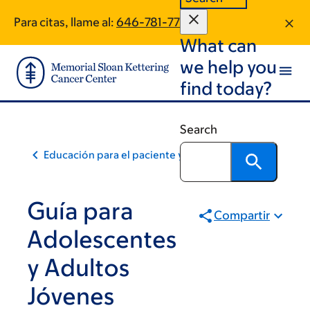
Skip
Skip
Para citas, llame al:
646-781-7757
to
to
What can
main
footer
content
we help you
find today?
Search
Educación para el paciente y la comunidad
Guía para
Compartir
Adolescentes
y Adultos
Jóvenes