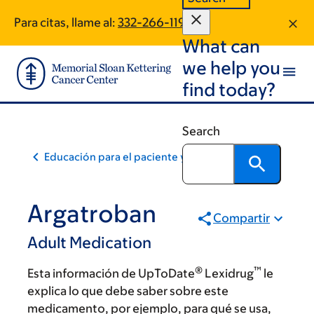
Skip
Skip
Para citas, llame al:
332-266-1198
to
to
What can
main
footer
content
we help you
find today?
Search
Educación para el paciente y la comunidad
Argatroban
Compartir
Adult Medication
®
™
Esta información de UpToDate
Lexidrug
le
explica lo que debe saber sobre este
medicamento, por ejemplo, para qué se usa,