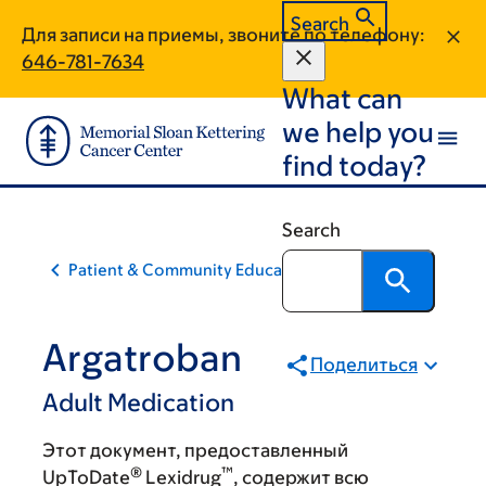
Skip
Skip
Search
Для записи на приемы, звоните по телефону:
to
to
646-781-7634
main
footer
What can
content
we help you
find today?
Search
Patient & Community Education
Argatroban
Поделиться
Adult Medication
Этот документ, предоставленный
®
™
UpToDate
Lexidrug
, содержит всю