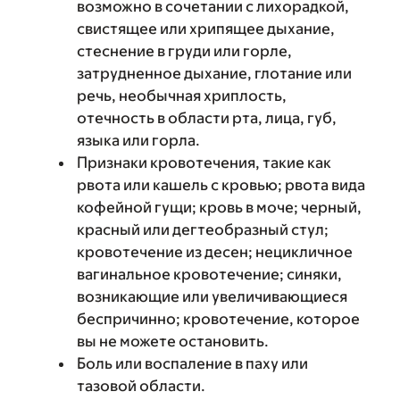
возможно в сочетании с лихорадкой,
свистящее или хрипящее дыхание,
стеснение в груди или горле,
затрудненное дыхание, глотание или
речь, необычная хриплость,
отечность в области рта, лица, губ,
языка или горла.
Признаки кровотечения, такие как
рвота или кашель с кровью; рвота вида
кофейной гущи; кровь в моче; черный,
красный или дегтеобразный стул;
кровотечение из десен; нецикличное
вагинальное кровотечение; синяки,
возникающие или увеличивающиеся
беспричинно; кровотечение, которое
вы не можете остановить.
Боль или воспаление в паху или
тазовой области.