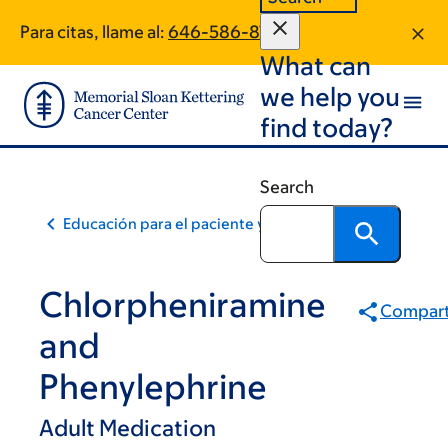
Skip
Skip
Para citas, llame al:
646-586-8784
to
to
What can
main
footer
content
we help you
find today?
Search
Educación para el paciente y la comunidad
Chlorpheniramine
Compart
and
Phenylephrine
Adult Medication