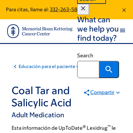
Skip
Skip
Para citas, llame al:
332-263-5895
to
to
What can
main
footer
content
we help you
find today?
Search
Educación para el paciente y la comunidad
Coal Tar and
Compartir
Salicylic Acid
Adult Medication
®
™
Esta información de UpToDate
Lexidrug
le