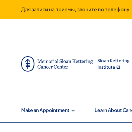
Skip
Skip
Для записи на приемы, звоните по телефону:
to
to
main
footer
content
Sloan Kettering
Institute
Make an Appointment
Learn About Can