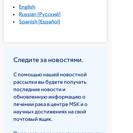
English
Russian
[
Русский
]
Spanish
[
Español
]
Следите за новостями.
С помощью нашей новостной
рассылки вы будете получать
последние новости и
обновленную информацию о
лечении рака в центре MSK и о
научных достижениях на свой
почтовый ящик.