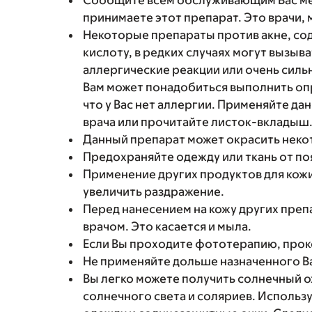
Сообщите всем обслуживающим Вас мед
принимаете этот препарат. Это врачи,
Некоторые препараты против акне, со
кислоту, в редких случаях могут вызы
аллергические реакции или очень сил
Вам может понадобиться выполнить опр
что у Вас нет аллергии. Применяйте да
врача или прочитайте листок-вкладыш.
Данный препарат может окрасить некот
Предохраняйте одежду или ткань от по
Применение других продуктов для кож
увеличить раздражение.
Перед нанесением на кожу других преп
врачом. Это касается и мыла.
Если Вы проходите фототерапию, прок
Не применяйте дольше назначенного В
Вы легко можете получить солнечный о
солнечного света и соляриев. Использ