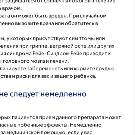
т защищаться от солнечных ожогов в течение
 врачом.
рата он может быть вреден. При случайном
енно вызовите врача или обратитесь в
ам, у которых присутствуют симптомы или
вления при гриппе, ветряной оспе или других
тия синдрома Рейе. Синдром Рейе приводит к
 головного мозга и печени.
планируете забеременеть или кормите грудью.
ва и риски для вас и вашего ребенка.
не следует немедленно
торых пациентов прием данного препарата может
 опасные побочные эффекты. Немедленно
 за медицинской помощью, если у вас