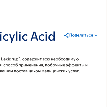
icylic Acid
Поделиться
®
™
Lexidrug
, содержит всю необходимую
я, способ применения, побочные эффекты и
с вашим поставщиком медицинских услуг.
А