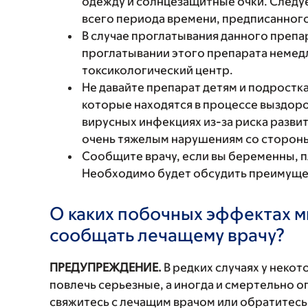
одежду и солнцезащитные очки. Следуе
всего периода времени, предписанного
В случае проглатывания данного препа
проглатывании этого препарата немедл
токсикологический центр.
Не давайте препарат детям и подростк
которые находятся в процессе выздоро
вирусных инфекциях из-за риска разви
очень тяжелым нарушениям со стороны
Сообщите врачу, если вы беременны, 
Необходимо будет обсудить преимущест
О каких побочных эффектах м
сообщать лечащему врачу?
ПРЕДУПРЕЖДЕНИЕ.
В редких случаях у неко
повлечь серьезные, а иногда и смертельно
свяжитесь с лечащим врачом или обратитесь