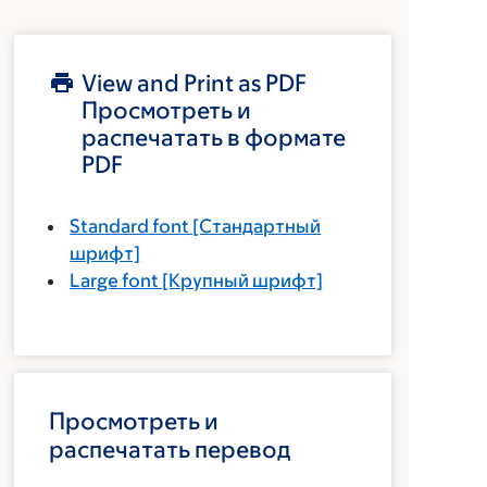
View and Print as PDF
Просмотреть и
распечатать в формате
PDF
Standard font
[Стандартный
шрифт]
Large font
[Крупный шрифт]
Просмотреть и
распечатать перевод