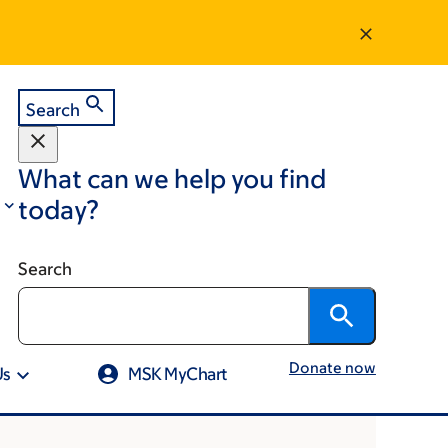
Search
What can we help you find
today?
Search
Donate now
Us
MSK MyChart