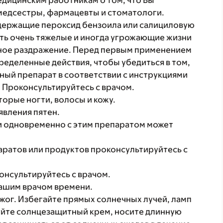
ицинским работникам о том, что Вы
 медсестры, фармацевты и стоматологи.
держащие пероксид бензоила или салициловую
вать очень тяжелые и иногда угрожающие жизни
ьное раздражение. Перед первым применением
еделенные действия, чтобы убедиться в том,
нный препарат в соответствии с инструкциями
 Проконсультируйтесь с врачом.
орые ногти, волосы и кожу.
явления пятен.
и одновременно с этим препаратом может
аратов или продуктов проконсультируйтесь с
онсультируйтесь с врачом.
ашим врачом времени.
жог. Избегайте прямых солнечных лучей, ламп
уйте солнцезащитный крем, носите длинную