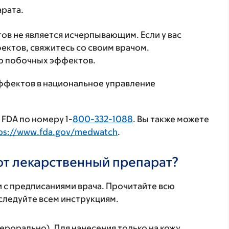
арата.
в не является исчерпывающим. Если у вас
ктов, свяжитесь со своим врачом.
о побочных эффектов.
ффектов в национальное управление
FDA по номеру 1-
800-332-1088
. Вы также можете
ps://www.fda.gov/medwatch
.
тот лекарственный препарат?
 с предписаниями врача. Прочитайте всю
ледуйте всем инструкциям.
ерорально). Для нанесения только на кожу