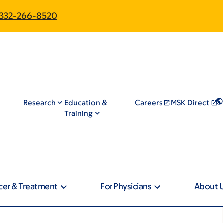
332-266-8520
Research
Education &
Careers
MSK Direct
Training
cer & Treatment
For Physicians
About 