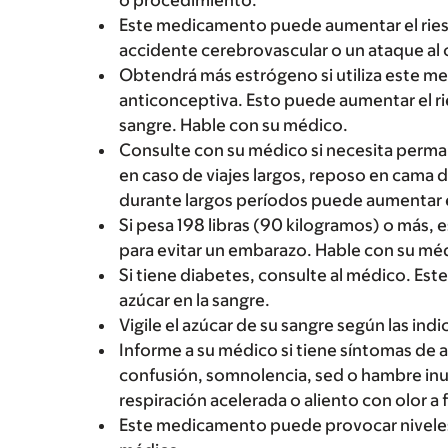
o procedimiento.
Este medicamento puede aumentar el riesg
accidente cerebrovascular o un ataque al 
Obtendrá más estrógeno si utiliza este med
anticonceptiva. Esto puede aumentar el r
sangre. Hable con su médico.
Consulte con su médico si necesita perma
en caso de viajes largos, reposo en cama
durante largos períodos puede aumentar el
Si pesa 198 libras (90 kilogramos) o más,
para evitar un embarazo. Hable con su mé
Si tiene diabetes, consulte al médico. E
azúcar en la sangre.
Vigile el azúcar de su sangre según las ind
Informe a su médico si tiene síntomas de a
confusión, somnolencia, sed o hambre inu
respiración acelerada o aliento con olor a f
Este medicamento puede provocar niveles a