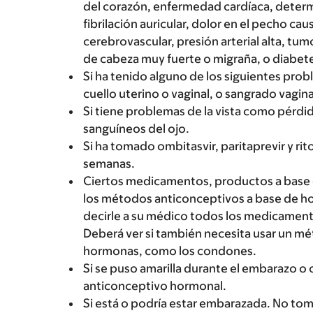
del corazón, enfermedad cardíaca, determ
fibrilación auricular, dolor en el pecho c
cerebrovascular, presión arterial alta, tu
de cabeza muy fuerte o migraña, o diabete
Si ha tenido alguno de los siguientes pro
cuello uterino o vaginal, o sangrado vagi
Si tiene problemas de la vista como pérdid
sanguíneos del ojo.
Si ha tomado ombitasvir, paritaprevir y rito
semanas.
Ciertos medicamentos, productos a base 
los métodos anticonceptivos a base de 
decirle a su médico todos los medicament
Deberá ver si también necesita usar un m
hormonas, como los condones.
Si se puso amarilla durante el embarazo 
anticonceptivo hormonal.
Si está o podría estar embarazada. No to