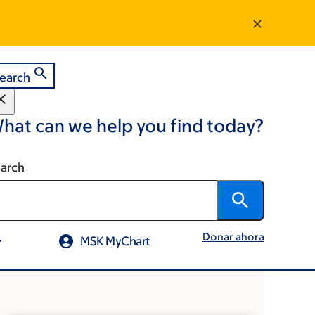
earch
hat can we help you find today?
arch
Donar ahora
MSK MyChart