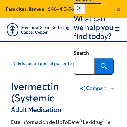
Skip
Skip
Para citas, llame al:
646-413-7696
to
to
What can
main
footer
content
we help you
find today?
Search
Educación para el paciente y la comunidad
Ivermectin
Compartir
(Systemic
Adult Medication
®
™
Esta información de UpToDate
Lexidrug
le