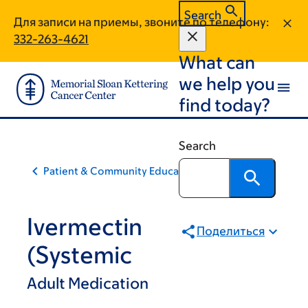
Skip
Skip
Search
Для записи на приемы, звоните по телефону:
to
to
332-263-4621
main
footer
What can
content
we help you
find today?
Search
Patient & Community Education
Ivermectin
Поделиться
(Systemic
Adult Medication