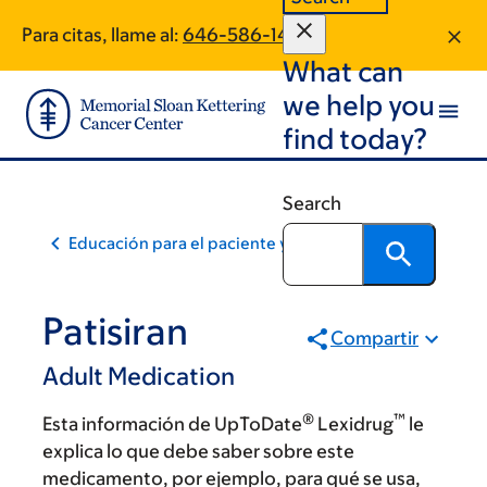
Skip
Skip
Para citas, llame al:
646-586-1404
to
to
What can
main
footer
content
we help you
find today?
Search
Educación para el paciente y la comunidad
Patisiran
Compartir
Adult Medication
®
™
Esta información de UpToDate
Lexidrug
le
explica lo que debe saber sobre este
medicamento, por ejemplo, para qué se usa,