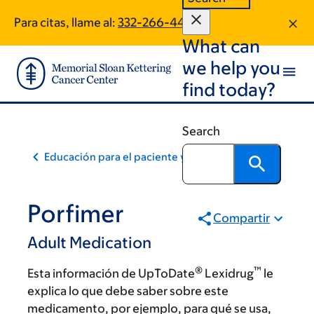
Skip
Skip
Para citas, llame al:
332-266-4426
to
to
What can
main
footer
content
we help you
find today?
Search
Educación para el paciente y la comunidad
Porfimer
Compartir
Adult Medication
®
™
Esta información de UpToDate
Lexidrug
le
explica lo que debe saber sobre este
medicamento, por ejemplo, para qué se usa,