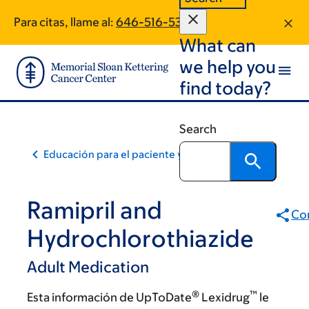
Skip
Skip
Para citas, llame al:
646-516-5345
to
to
What can
main
footer
content
we help you
find today?
Search
Educación para el paciente y la comunidad
Ramipril and
Co
Hydrochlorothiazide
Adult Medication
®
™
Esta información de UpToDate
Lexidrug
le