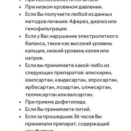
При низком кровяном давлении.
Если Вы получаете любой из данных
методов лечения: Аферез, диализ или
гемофильтрация.
Если у Вас нарушение электролитного
баланса, такое как высокий уровень
кальция, низкий уровень калия или
натрия.
Если вы принимаете какой-либо из
следующих препаратов: алискирен,
азилсартан, кандесартан, эпросартан,
ирбесартан, лозартан, олмесартан,
телмисартан или валсартан.
При приеме дофетилида.
Если Вы принимаете литий.
Если за прошедшие 36 часов Вы
принимали препарат, содержащий