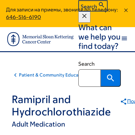
Skip
Skip
Search
Для записи на приемы, звоните по телефону:
to
to
646-516-6190
main
footer
What can
content
we help you
find today?
Search
Patient & Community Education
Ramipril and
По
Hydrochlorothiazide
Adult Medication