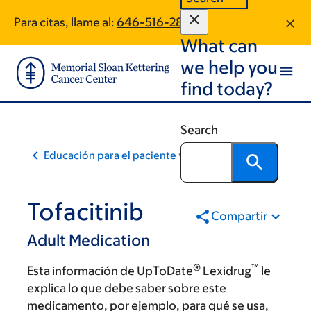
Skip
Skip
Para citas, llame al:
646-516-2825
to
to
What can
main
footer
content
we help you
find today?
Search
Educación para el paciente y la comunidad
Tofacitinib
Compartir
Adult Medication
®
™
Esta información de UpToDate
Lexidrug
le
explica lo que debe saber sobre este
medicamento, por ejemplo, para qué se usa,