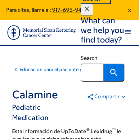
Skip
Skip
Para citas, llame al:
917-695-9469
to
to
What can
main
footer
content
we help you
find today?
Search
Educación para el paciente y la comunidad
Calamine
Compartir
Pediatric
Medication
®
™
Esta información de UpToDate
Lexidrug
le